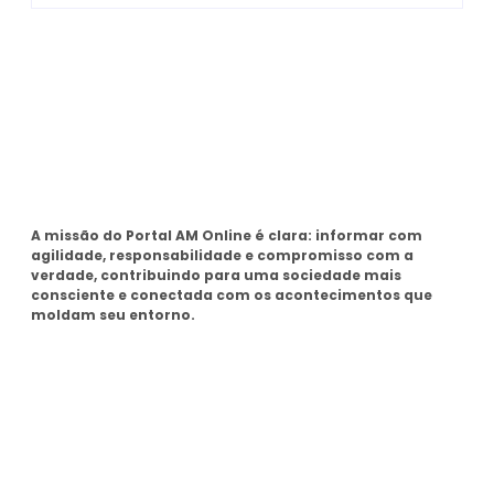
Sobre
A missão do Portal AM Online é clara: informar com
agilidade, responsabilidade e compromisso com a
verdade, contribuindo para uma sociedade mais
consciente e conectada com os acontecimentos que
moldam seu entorno.
Tags
SEMAD Manaus
Seminf Manaus
stj
Últimas Noticias