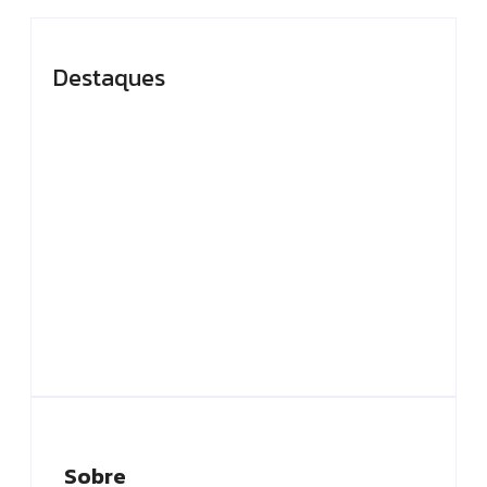
Destaques
Presidente do TCE-
Em Caapiranga,
AM recebe
Omar planeja
homenagem durante
maternidade e
Dia da Integridade e
centro cirúrgico para
Compliance da
ampliar atendimento
Ciama
no interior
By
Editor
By
Editor
Sobre