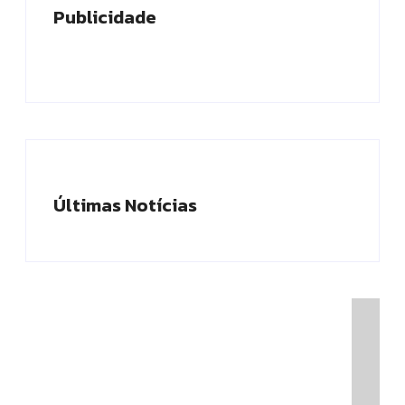
Publicidade
Últimas Notícias
Presidente do TCE-AM recebe homenagem
durante Dia da Integridade e Compliance da
Ciama
08/06/2026