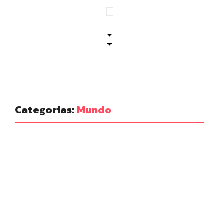
Categorias:
Mundo
Mundo
Terremotos na Venezuela:
número de mortos passa de
3,3 mil, diz governo
07/06/2026
-
No Comments
Editor