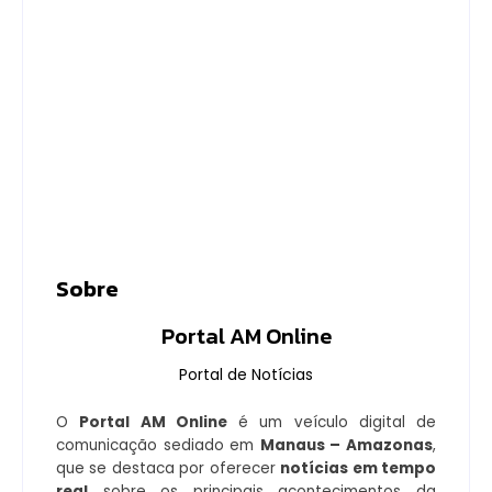
Botelho: Da SEMINF ao
comando estratégico da
SEMAD
06/22/2026
-
No Comments
Editor
Descubra a trajetória de Heliatan Botelho na
Prefeitura de Manaus, desde sua atuação
estratégica na SEMINF até assumir o comando da
SEMAD
Leia mais...
Sobre
Portal AM Online
Portal de Notícias
O
Portal AM Online
é um veículo digital de
comunicação sediado em
Manaus – Amazonas
,
que se destaca por oferecer
notícias em tempo
real
sobre os principais acontecimentos da