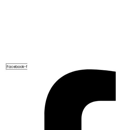
Em Caapiranga, Omar planeja maternidade e centro
cirúrgico para ampliar atendimento no interior
08/06/2026
Prefeito Renato Junior anuncia que Manaus supera Rio
de Janeiro e São Paulo ao registrar o melhor
desempenho entre as…
08/06/2026
Redes Sociais
Facebook-f