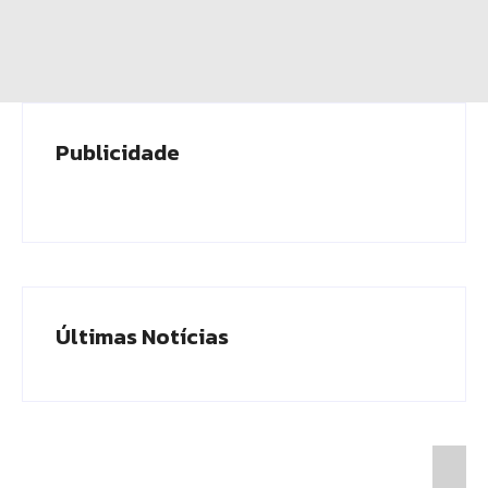
Publicidade
Últimas Notícias
Presidente do TCE-AM recebe homenagem
durante Dia da Integridade e Compliance da
Ciama