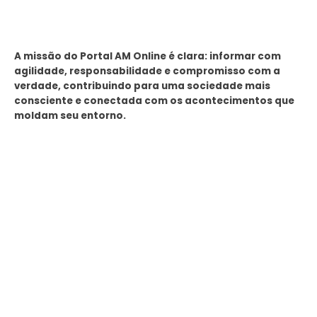
Sobre
A missão do Portal AM Online é clara: informar com
agilidade, responsabilidade e compromisso com a
verdade, contribuindo para uma sociedade mais
consciente e conectada com os acontecimentos que
moldam seu entorno.
Tags
SEMAD Manaus
Seminf Manaus
stj
Últimas Noticias
Presidente do TCE-AM recebe homenagem durante Dia
da Integridade e Compliance da Ciama
08/06/2026