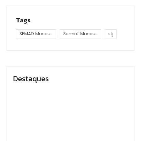
Tags
SEMAD Manaus
Seminf Manaus
stj
Destaques
Em Caapiranga, Omar
Presidente do TCE-
planeja maternidade
AM recebe
e centro cirúrgico
homenagem durante
para ampliar
Dia da Integridade e
atendimento no
Compliance da Ciama
interior