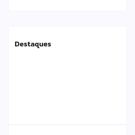
Destaques
Presidente do TCE-
Em Caapiranga,
AM recebe
Omar planeja
homenagem durante
maternidade e
Dia da Integridade e
centro cirúrgico para
Compliance da
ampliar atendimento
Ciama
no interior
By
Editor
By
Editor