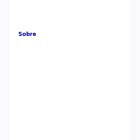
Mundial Sub-20, no Chile, onde vai
enfrentar Colômbia ou África do Sul. A ‘Rojita’ se
classificou para a próxima fase...
Leia mais...
Sobre