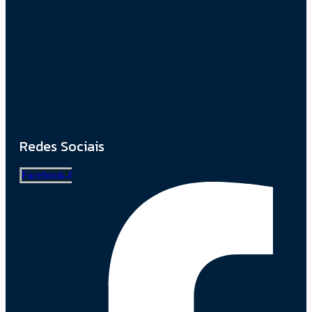
Em Caapiranga, Omar planeja maternidade e centro
cirúrgico para ampliar atendimento no interior
08/06/2026
Prefeito Renato Junior anuncia que Manaus supera
Rio de Janeiro e São Paulo ao registrar o melhor
desempenho entre as…
08/06/2026
Redes Sociais
Facebook-f