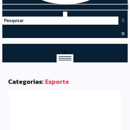
Categorias:
Esporte
Curiosidades
Esporte
Álbum da Copa 2026:
figurinhas ‘raras’ são