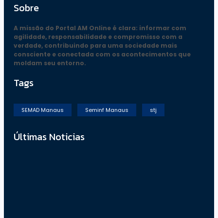
Sobre
A missão do Portal AM Online é clara: informar com
agilidade, responsabilidade e compromisso com a
verdade, contribuindo para uma sociedade mais
consciente e conectada com os acontecimentos que
moldam seu entorno.
Tags
SEMAD Manaus
Seminf Manaus
stj
Últimas Noticias
Presidente do TCE-AM recebe homenagem durante
Dia da Integridade e Compliance da Ciama
08/06/2026