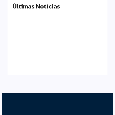
Últimas Notícias
Prefeito Renato
Prefeitura de
Junior anuncia que
Manaus reinaugura
Manaus supera Rio
Velódromo
de Janeiro e São
Professora Alzira
Paulo ao registrar o
Campos e entrega
melhor desempenho
espaço revitalizado à
entre as…
população
By
Editor
By
Editor