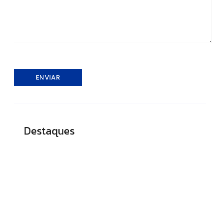
Destaques
Presidente do TCE-
Em Caapiranga,
AM recebe
Omar planeja