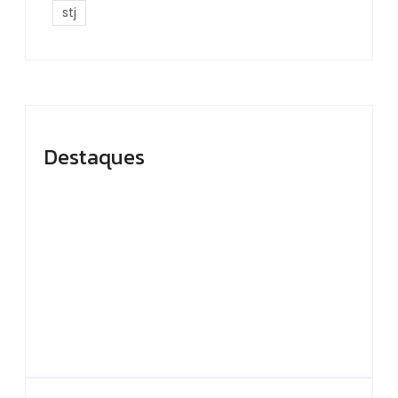
stj
Destaques
Presidente do TCE-
Em Caapiranga,
AM recebe
Omar planeja
homenagem durante
maternidade e
Dia da Integridade e
centro cirúrgico para
Compliance da
ampliar atendimento
Ciama
no interior
By
Editor
By
Editor