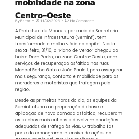
mobilidade na zona
Centro-Oeste
By
Editor
11/02/2025
No Comments
A Prefeitura de Manaus, por meio da Secretaria
Municipal de Infraestrutura (Seminf), tem
transformado a malha viária da capital. Nesta
sexta-feira, 31/10, o “Plano de Verão” chegou ao
bairro Dom Pedro, na zona Centro-Oeste, com
serviços de recuperação asfáltica nas ruas
Manoel Borba Gato e João Paulo I, para assegurar
mais segurança, conforto e mobilidade para os
moradores e motoristas que trafegam pela
região.
Desde as primeiras horas do dia, as equipes da
Seminf atuam na preparação de base e
aplicação de nova camada asfáltica, recuperam
os trechos mais críticos e devolvem condições
adequadas de tráfego às vias. O trabalho faz
parte do cronograma intensivo de ações da