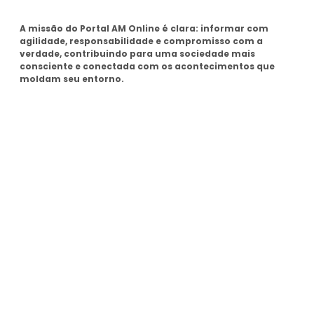
Sobre
A missão do Portal AM Online é clara: informar com
agilidade, responsabilidade e compromisso com a
verdade, contribuindo para uma sociedade mais
consciente e conectada com os acontecimentos que
moldam seu entorno.
Tags
SEMAD Manaus
Seminf Manaus
stj
Últimas Noticias
Presidente do TCE-AM recebe homenagem durante
Dia da Integridade e Compliance da Ciama
08/06/2026
Em Caapiranga, Omar planeja maternidade e centro
cirúrgico para ampliar atendimento no interior
08/06/2026