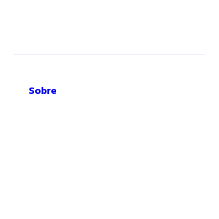
homenagem durante
maternidade e
Dia da Integridade e
centro cirúrgico para
Compliance da
ampliar atendimento
Ciama
no interior
By
Editor
By
Editor
Sobre