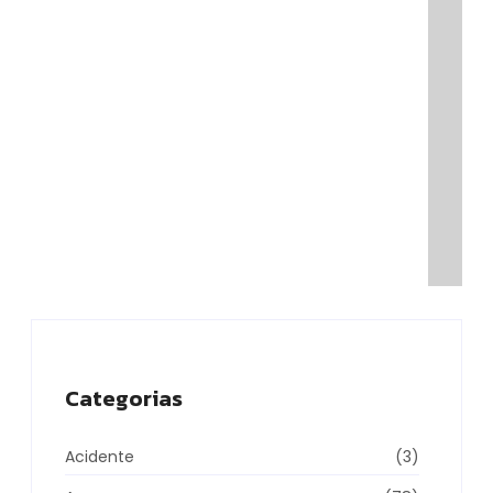
supera Rio de Janeiro e São Paulo ao
registrar o melhor desempenho entre as…
08/06/2026
Categorias
Acidente
(3)