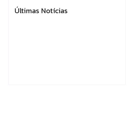
Últimas Notícias
Prefeito Renato
Prefeitura de
Junior anuncia que
Manaus reinaugura
Manaus supera Rio
Velódromo
de Janeiro e São
Professora Alzira
Paulo ao registrar o
Campos e entrega
melhor desempenho
espaço revitalizado à
entre as…
população
By
Editor
By
Editor