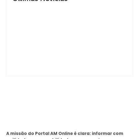
Prefeito Renato
Prefeitura de Manaus
Junior anuncia que
reinaugura
Manaus supera Rio de
Velódromo
Janeiro e São Paulo
Professora Alzira
ao registrar o melhor
Campos e entrega
desempenho entre
espaço revitalizado à
as…
população
By
Editor
By
Editor
Sobre
A missão do Portal AM Online é clara: informar com