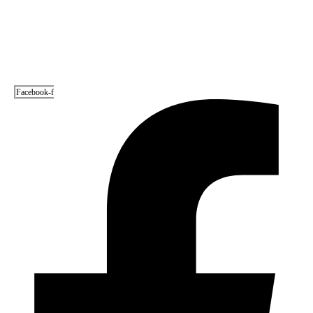
Prefeito Renato Junior anuncia que Manaus supera Rio
de Janeiro e São Paulo ao registrar o melhor
desempenho entre as…
08/06/2026
Redes Sociais
Facebook-f