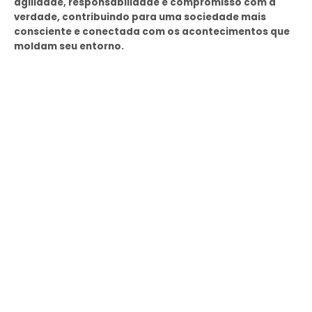
agilidade, responsabilidade e compromisso com a
verdade, contribuindo para uma sociedade mais
consciente e conectada com os acontecimentos que
moldam seu entorno.
Tags
SEMAD Manaus
Seminf Manaus
stj
Últimas Noticias
Presidente do TCE-AM recebe homenagem durante Dia
da Integridade e Compliance da Ciama
08/06/2026
Em Caapiranga, Omar planeja maternidade e centro
cirúrgico para ampliar atendimento no interior
08/06/2026