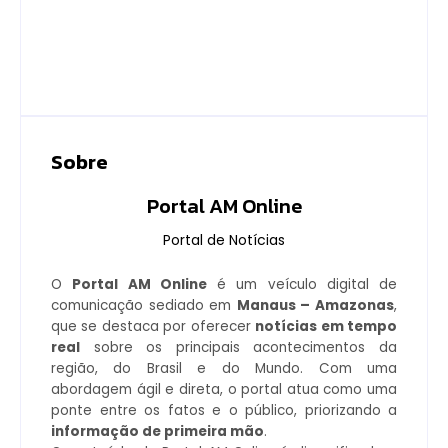
AM recebe
e centro cirúrgico
homenagem durante
para ampliar
Dia da Integridade e
atendimento no
Compliance da Ciama
interior
By
Editor
By
Editor
Sobre
Portal AM Online
Portal de Notícias
O
Portal AM Online
é um veículo digital de
comunicação sediado em
Manaus – Amazonas
,
que se destaca por oferecer
notícias em tempo
real
sobre os principais acontecimentos da
região, do Brasil e do Mundo. Com uma
abordagem ágil e direta, o portal atua como uma
ponte entre os fatos e o público, priorizando a
informação de primeira mão
.