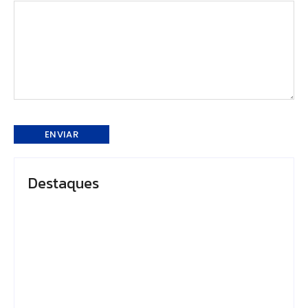
Destaques
Em Caapiranga, Omar
Presidente do TCE-
planeja maternidade