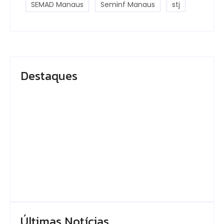
SEMAD Manaus
Seminf Manaus
stj
Destaques
Em Caapiranga, Omar
Presidente do TCE-
planeja maternidade
AM recebe
e centro cirúrgico
homenagem durante
para ampliar
Dia da Integridade e
atendimento no
Compliance da Ciama
interior
By
Editor
By
Editor
Últimas Notícias