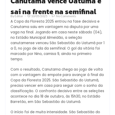
Canutama vence Uatumã e
sai na frente na semifinal
By
Editor
10/05/2025
No Comments
A Copa da Floresta 2025 entrou na fase decisiva e
Canutama saiu em vantagem na disputa por uma
vaga na final. Jogando em casa neste sábado (04),
no Estádio Municipal Almeidão, a seleção
canutamense venceu São Sebastião do Uatumã por 1
a 0, no jogo de ida da semifinal. O gol da vitória foi
marcado por Nino, camisa 9, ainda no primeiro
tempo.
Com o resultado, Canutama chega ao jogo de volta
com a vantagem do empate para avançar à final da
Copa da Floresta 2025. São Sebastião do Uatumã,
precisa vencer em casa para seguir com o sonho da
classificação. O confronto decisivo entre as seleções
acontece no dia 18 de outubro, às 15h30, no Estádio
Barretão, em São Sebastião do Uatumã.
O início foi de muita intensidade. São Sebastião do