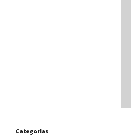
interior
08/06/2026
Prefeito Renato Junior anuncia que Manaus
supera Rio de Janeiro e São Paulo ao registrar o
melhor desempenho entre as…
08/06/2026
Categorias