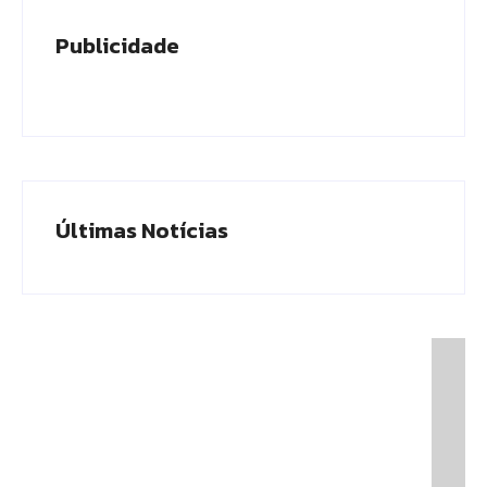
Publicidade
Últimas Notícias
Presidente do TCE-AM recebe homenagem
durante Dia da Integridade e Compliance da
Ciama
08/06/2026
Em Caapiranga, Omar planeja maternidade e
centro cirúrgico para ampliar atendimento no