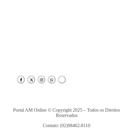
centro cirúrgico para ampliar atendimento
no interior
08/06/2026
Prefeito Renato Junior anuncia que Manaus
supera Rio de Janeiro e São Paulo ao
registrar o melhor desempenho entre as…
08/06/2026
Redes Sociais
Portal AM Online © Copyright 2025 – Todos os Direitos
Reservados
Contato: (92)98462-8110