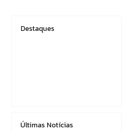
Destaques
Presidente do
Em Caapiranga,
TCE-AM recebe
Omar planeja
homenagem
maternidade e
durante Dia da
centro cirúrgico
Integridade e
para ampliar
Compliance da
atendimento no
Ciama
interior
By
Editor
By
Editor
Últimas Notícias