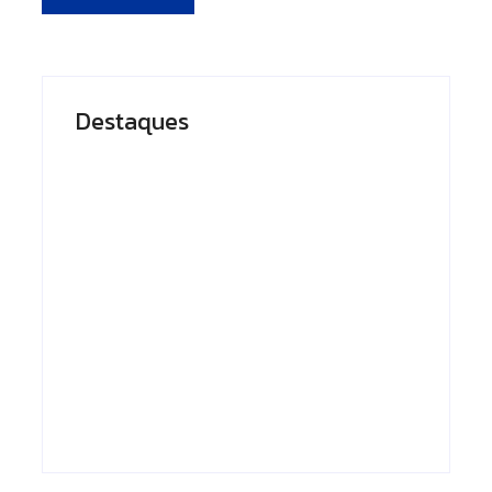
Destaques
Presidente do
Em Caapiranga,
TCE-AM recebe
Omar planeja
homenagem
maternidade e
durante Dia da
centro cirúrgico
Integridade e
para ampliar
Compliance da
atendimento no
Ciama
interior
By
Editor
By
Editor