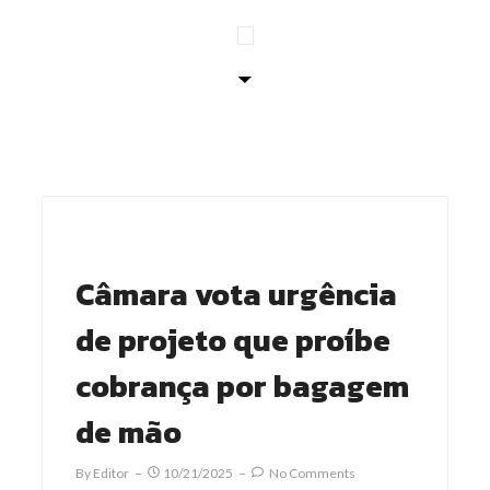
Câmara vota urgência
de projeto que proíbe
cobrança por bagagem
de mão
By
Editor
10/21/2025
No Comments