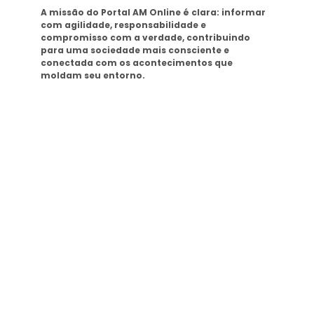
A missão do Portal AM Online é clara: informar
com agilidade, responsabilidade e
compromisso com a verdade, contribuindo
para uma sociedade mais consciente e
conectada com os acontecimentos que
moldam seu entorno.
Tags
SEMAD Manaus
Seminf Manaus
stj
Últimas Noticias
Presidente do TCE-AM recebe homenagem
durante Dia da Integridade e Compliance da
Ciama
08/06/2026
Em Caapiranga, Omar planeja maternidade e