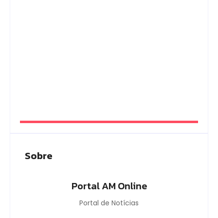
durante Dia da Integridade e Compliance da
Ciama
By
Editor
Em Caapiranga, Omar planeja maternidade e
centro cirúrgico para ampliar atendimento no
interior
By
Editor
Sobre
Portal AM Online
Portal de Notícias