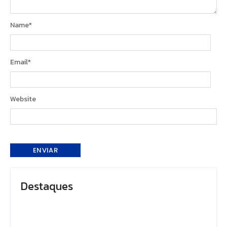
Name
*
Email
*
Website
Destaques
Presidente do TCE-AM recebe homenagem