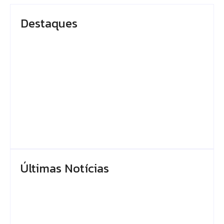
Destaques
Em Caapiranga, Omar
Presidente do TCE-
planeja maternidade
AM recebe
e centro cirúrgico
homenagem durante
para ampliar
Dia da Integridade e
atendimento no
Compliance da Ciama
interior
By
Editor
By
Editor
Últimas Notícias
Prefeito Renato
Prefeitura de Manaus