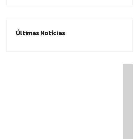
Últimas Notícias
Presidente do TCE-AM recebe homenagem
durante Dia da Integridade e Compliance da
Ciama
08/06/2026
Em Caapiranga, Omar planeja maternidade e
centro cirúrgico para ampliar atendimento no
interior
08/06/2026