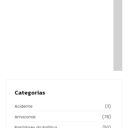
Prefeito Renato Junior anuncia que Manaus
supera Rio de Janeiro e São Paulo ao registrar o
melhor desempenho entre as…
08/06/2026
Categorias
Acidente
(3)
Amazonas
(78)
Bastidores da Política
(50)