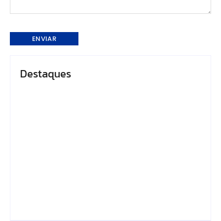
Destaques
Em Caapiranga, Omar
Presidente do TCE-
planeja maternidade
AM recebe
e centro cirúrgico
homenagem durante
para ampliar
Dia da Integridade e
atendimento no
Compliance da Ciama
interior
By
Editor
By
Editor