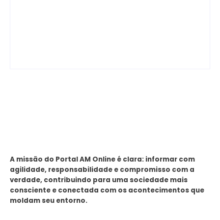
Junior anuncia que
reinaugura
Manaus supera Rio de
Velódromo
Janeiro e São Paulo
Professora Alzira
ao registrar o melhor
Campos e entrega
desempenho entre
espaço revitalizado à
as…
população
By
Editor
By
Editor
Sobre
A missão do Portal AM Online é clara: informar com
agilidade, responsabilidade e compromisso com a
verdade, contribuindo para uma sociedade mais
consciente e conectada com os acontecimentos que
moldam seu entorno.
Tags