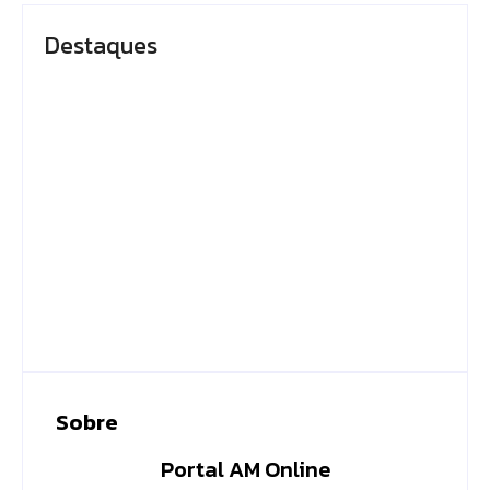
Destaques
Em Caapiranga, Omar
Presidente do TCE-
planeja maternidade
AM recebe
e centro cirúrgico
homenagem durante
para ampliar
Dia da Integridade e
atendimento no
Compliance da Ciama
interior
By
Editor
By
Editor
Sobre
Portal AM Online