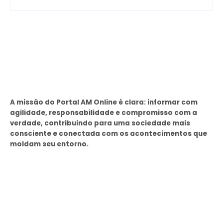
Sobre
A missão do Portal AM Online é clara: informar com
agilidade, responsabilidade e compromisso com a
verdade, contribuindo para uma sociedade mais
consciente e conectada com os acontecimentos que
moldam seu entorno.
Tags
SEMAD Manaus
Seminf Manaus
stj
Últimas Noticias