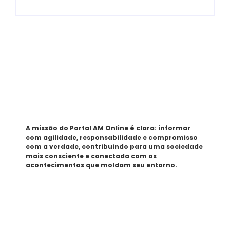
Sobre
A missão do Portal AM Online é clara: informar
com agilidade, responsabilidade e compromisso
com a verdade, contribuindo para uma sociedade
mais consciente e conectada com os
acontecimentos que moldam seu entorno.
Tags
SEMAD Manaus
Seminf Manaus
stj