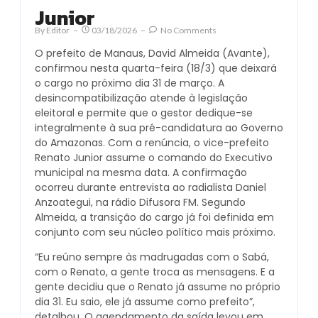
Junior
By
Editor
03/18/2026
No Comments
O prefeito de Manaus, David Almeida (Avante),
confirmou nesta quarta-feira (18/3) que deixará
o cargo no próximo dia 31 de março. A
desincompatibilização atende à legislação
eleitoral e permite que o gestor dedique-se
integralmente à sua pré-candidatura ao Governo
do Amazonas. Com a renúncia, o vice-prefeito
Renato Junior assume o comando do Executivo
municipal na mesma data. A confirmação
ocorreu durante entrevista ao radialista Daniel
Anzoategui, na rádio Difusora FM. Segundo
Almeida, a transição do cargo já foi definida em
conjunto com seu núcleo político mais próximo.
“Eu reúno sempre às madrugadas com o Sabá,
com o Renato, a gente troca as mensagens. E a
gente decidiu que o Renato já assume no próprio
dia 31. Eu saio, ele já assume como prefeito”,
detalhou. O agendamento da saída levou em