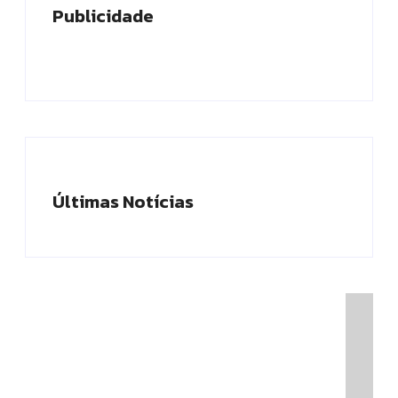
Publicidade
Últimas Notícias
Presidente do TCE-AM recebe homenagem
durante Dia da Integridade e Compliance da
Ciama
08/06/2026