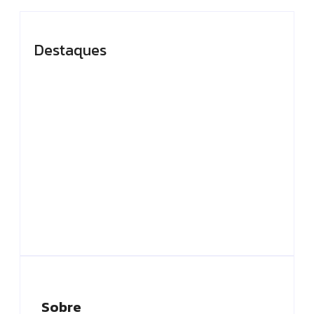
Destaques
Presidente do TCE-
Em Caapiranga,
AM recebe
Omar planeja
homenagem durante
maternidade e
Dia da Integridade e
centro cirúrgico para
Compliance da
ampliar atendimento
Ciama
no interior
By
Editor
By
Editor
Sobre