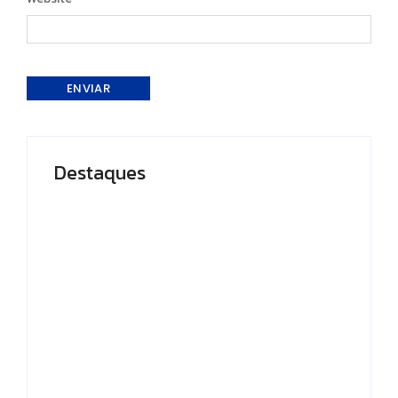
Destaques
Presidente do TCE-AM recebe
homenagem durante Dia da Integridade e
Compliance da Ciama
By
Editor
Em Caapiranga, Omar planeja
maternidade e centro cirúrgico para