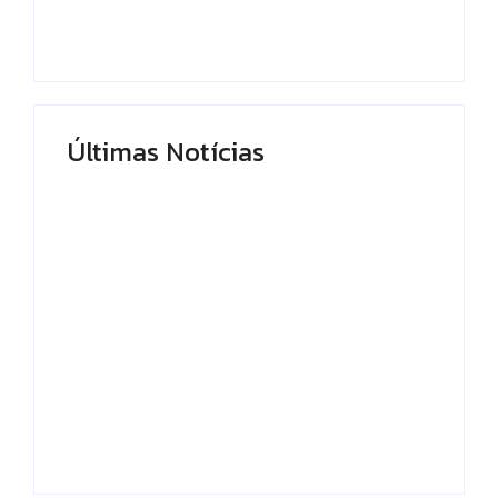
By
Editor
Últimas Notícias
Prefeito Renato Junior anuncia que
Manaus supera Rio de Janeiro e São Paulo
ao registrar o melhor desempenho entre
as…
By
Editor
Prefeitura de Manaus reinaugura
Velódromo Professora Alzira Campos e
entrega espaço revitalizado à população
By
Editor